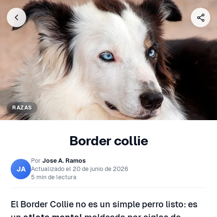
RAZAS
Border collie
Por
Jose A. Ramos
JA
Actualizado el
20 de junio de 2026
5 min de lectura
El Border Collie no es un simple perro listo: es