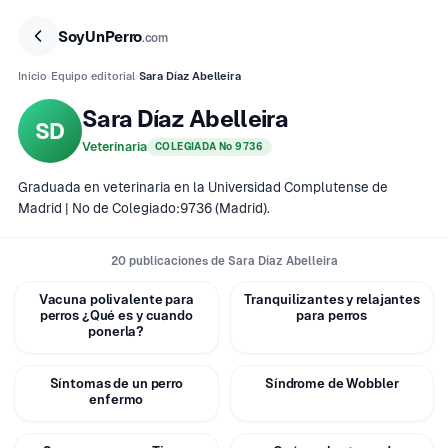
SoyUnPerro
.com
Inicio
›
Equipo editorial
›
Sara Díaz Abelleira
Sara Díaz Abelleira
SD
Veterinaria
COLEGIADA Nº 9736
Graduada en veterinaria en la Universidad Complutense de
Madrid | Nº de Colegiado:9736 (Madrid).
20 publicaciones de Sara Díaz Abelleira
Vacuna polivalente para
Tranquilizantes y relajantes
CUIDADOS
CUIDADOS
perros ¿Qué es y cuando
para perros
ponerla?
Síntomas de un perro
Síndrome de Wobbler
CUIDADOS
CUIDADOS
enfermo