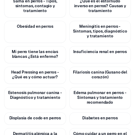
Sarna en perros - Tipos,
¿Qué es el estornudo
CUIDADOS
CUIDADOS
síntomas, contagio y
inverso en perros? Causas y
tratamiento
tratamiento
Obesidad en perros
Meningitis en perros -
CUIDADOS
CUIDADOS
Síntomas, tipos, diagnóstico
y tratamiento
Mi perro tiene las encías
Insuficiencia renal en perros
CUIDADOS
CUIDADOS
blancas ¿Está enfermo?
Head Pressing en perros -
Filariosis canina (Gusano del
CUIDADOS
CUIDADOS
¿Qué es y cómo actuar?
corazón)
Estenosis pulmonar canina -
Edema pulmonar en perros -
CUIDADOS
CUIDADOS
Diagnóstico y tratamiento
Síntomas y tratamiento
recomendado
Displasia de codo en perros
Diabetes en perros
CUIDADOS
CUIDADOS
Dermatitis alérgica a la
Cómo cuidar a un perro en el
CUIDADOS
CUIDADOS