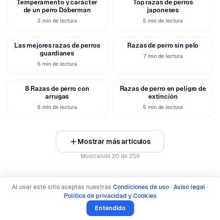
Temperamento y carácter
Top razas de perros
RAZAS DE PERROS
RAZAS DE PERROS
de un perro Dóberman
japoneses
3 min de lectura
5 min de lectura
Las mejores razas de perros
Razas de perro sin pelo
RAZAS DE PERROS
RAZAS DE PERROS
guardianes
7 min de lectura
5 min de lectura
8 Razas de perro con
Razas de perro en peligro de
RAZAS DE PERROS
RAZAS DE PERROS
arrugas
extinción
6 min de lectura
5 min de lectura
Mostrar más artículos
Mostrando 20 de 259
|
|
Aviso legal
Condiciones de uso
Equipo
Al usar este sitio aceptas nuestras
Condiciones de uso
·
Aviso legal
·
Política de privacidad y Cookies
Política de privacidad y Cookies
© 2026 SoyUnPerro · Todos los derechos reservados
Entendido