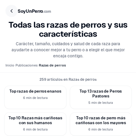
SoyUnPerro
.com
Todas las razas de perros y sus
características
Carácter, tamaño, cuidados y salud de cada raza para
ayudarte a conocer mejor a tu perro o a elegir el que mejor
encaja contigo.
Inicio
›
Publicaciones
›
Razas de perros
259 artículos en Razas de perros
Top razas de perros enanos
Top 13 razas de Perros
RAZAS DE PERROS
RAZAS DE PERROS
Pastores
6 min de lectura
5 min de lectura
Top 10 Razas más cariñosas
Top 10 razas de perro más
RAZAS DE PERROS
RAZAS DE PERROS
con sus humanos
cariñosas con los mayores
6 min de lectura
6 min de lectura