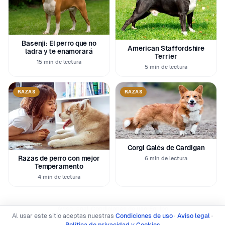
Basenji: El perro que no
American Staffordshire
ladra y te enamorará
Terrier
15 min de lectura
5 min de lectura
RAZAS
RAZAS
Corgi Galés de Cardigan
Razas de perro con mejor
6 min de lectura
Temperamento
4 min de lectura
|
|
Aviso legal
Condiciones de uso
Equipo
Al usar este sitio aceptas nuestras
Condiciones de uso
·
Aviso legal
·
Política de privacidad y Cookies
Política de privacidad y Cookies