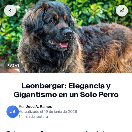
RAZAS
Leonberger: Elegancia y
Gigantismo en un Solo Perro
Por
Jose A. Ramos
JA
Actualizado el
19 de junio de 2026
14 min de lectura