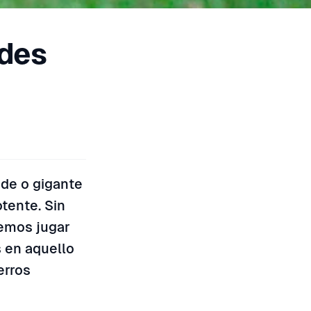
ndes
nde o gigante
tente. Sin
demos jugar
s en aquello
erros