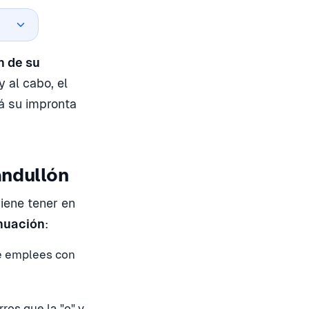
n de su
y al cabo, el
á su impronta
andullón
iene tener en
nuación
:
ue emplees con
rros que la "o" y