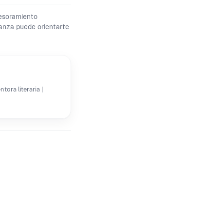
sesoramiento
fianza puede orientarte
ora literaria |