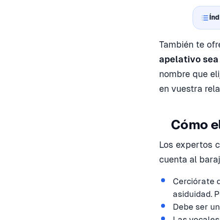
Índ
También te of
apelativo sea
nombre que eli
en vuestra rel
Cómo el
Los expertos c
cuenta al bara
Cerciórate 
asiduidad. P
Debe ser un
Las vocales 