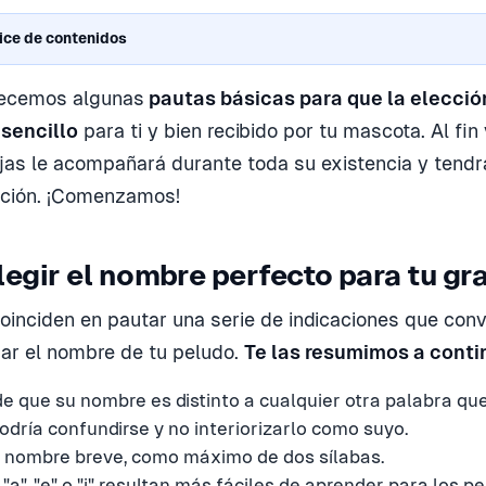
ice de contenidos
recemos algunas
pautas básicas para que la elecció
 sencillo
para ti y bien recibido por tu mascota. Al fin 
jas le acompañará durante toda su existencia y tendr
ación. ¡Comenzamos!
egir el nombre perfecto para tu gr
oinciden en pautar una serie de indicaciones que conv
jar el nombre de tu peludo.
Te las resumimos a conti
de que su nombre es distinto a cualquier otra palabra q
odría confundirse y no interiorizarlo como suyo.
 nombre breve, como máximo de dos sílabas.
"a", "e" o "i" resultan más fáciles de aprender para los pe