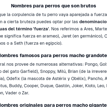
Nombres para perros que son brutos
que la corpulencia de tu perro vaya aparejada a fuerza
én a cierta bruteza puedes optar por las
denominacio
uas del término 'fuerza'
. Nos referimos a Ares, Marte
e significa fuerza en arameo), Jaret (en germánico), O
os o a Seth (fuerza en egipcio).
ombres famosos para perros macho grandot
ural nos provee de numerosas alternativas: Pongo, Golf
 del gato Garfield), Snoppy, Milú, Brian (de la irrevere
ia), Odefix (la mascota de Astérix y Obélix), Pancho, 
rutus, Buddy, Cooper, Duque, Gastón, Joker, Kioto, Leo
on, Vader o Zar.
ombres originales para perros macho gigant