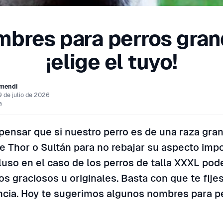
bres para perros gra
¡elige el tuyo!
rmendi
9 de julio de 2026
a
ensar que si nuestro perro es de una raza gra
e Thor o Sultán para no rebajar su aspecto impo
luso en el caso de los perros de talla XXXL po
s graciosos u originales. Basta con que te fije
encia. Hoy te sugerimos algunos nombres para p