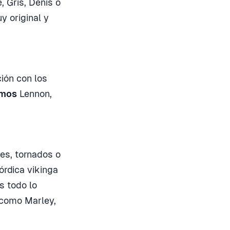
e, Gris, Denis o
 original y
ión con los
imos
Lennon,
es, tornados o
nórdica vikinga
s todo lo
 como Marley,