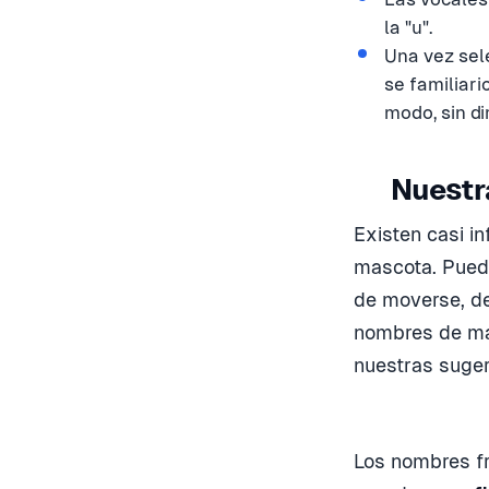
la "u".
Una vez sel
se familiar
modo, sin di
Nuestr
Existen casi i
mascota. Pued
de moverse, de
nombres de mas
nuestras suger
Los nombres fr