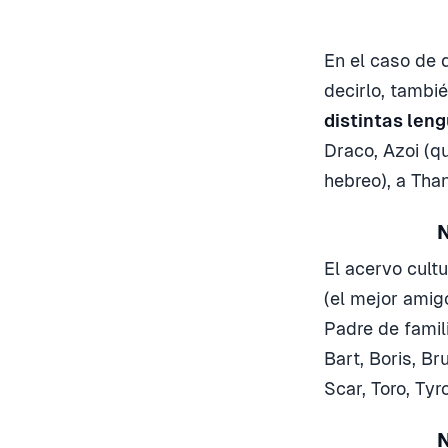
En el caso de 
decirlo, tambi
distintas leng
Draco, Azoi (qu
hebreo), a Than
N
El acervo cult
(el mejor amigo
Padre de famil
Bart, Boris, B
Scar, Toro, Tyr
N