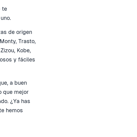
 te
 uno.
zas de origen
 Monty, Trasto,
 Zizou, Kobe,
osos y fáciles
que, a buen
lo que mejor
ado. ¿Ya has
 te hemos