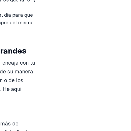
el día para que
empre del mismo
grandes
r encaja con tu
 de su manera
n o de los
. He aquí
demás de