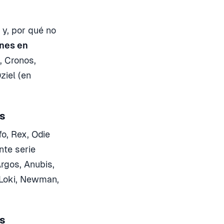
 y, por qué no
nes en
, Cronos,
ziel (en
es
o, Rex, Odie
nte serie
Argos, Anubis,
, Loki, Newman,
es