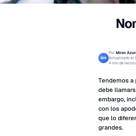
Nom
Por
Miren Azu
Actualizado el
MA
4 min de lectur
Tendemos a p
debe llamars
embargo, inc
con los apodo
que lo difer
grandes.