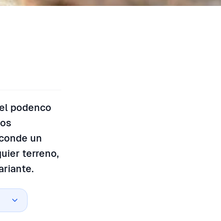
del podenco
ros
sconde un
uier terreno,
riante.