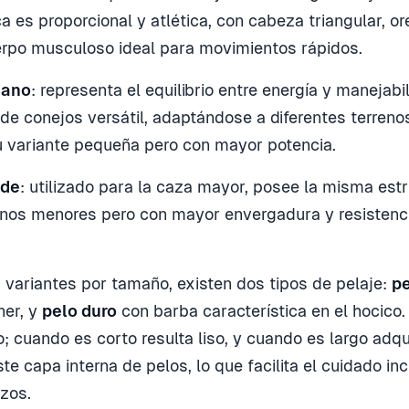
ca es proporcional y atlética, con cabeza triangular, o
erpo musculoso ideal para movimientos rápidos.
iano
: representa el equilibrio entre energía y manejabi
e conejos versátil, adaptándose a diferentes terreno
u variante pequeña pero con mayor potencia.
nde
: utilizado para la caza mayor, posee la misma estr
nos menores pero con mayor envergadura y resistenci
variantes por tamaño, existen dos tipos de pelaje:
pe
ner, y
pelo duro
con barba característica en el hocico. 
; cuando es corto resulta liso, y cuando es largo adqu
te capa interna de pelos, lo que facilita el cuidado in
izos.