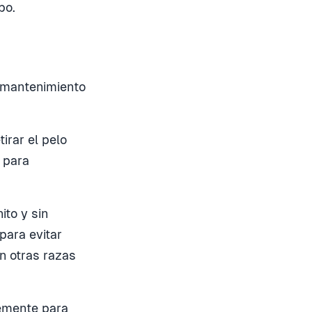
po.
 mantenimiento
irar el pelo
 para
ito y sin
para evitar
n otras razas
temente para