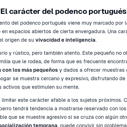
El carácter del podenco portugués
ento del podenco portugués viene muy marcado por 
 en espacios abiertos de cierta envergadura. Una cara
el origen de su
vivacidad e inteligencia
.
brio y rústico, pero también atento. Este pequeño no o
amilia que le rodea, de forma que es frecuente encont
s con los más pequeños
y dados a ofrecer muestras 
 hogar se muestra cercano y expresivo, disfrutando de
s activos que estimulen su mente.
e limitar este carácter afable a los sujetos próximos.
e perro tendrá tendencia a mostrarse reservado con los
ible que se muestre agresivo si se cruza con algún otr
socialización temprana
, puede convivir sin problema