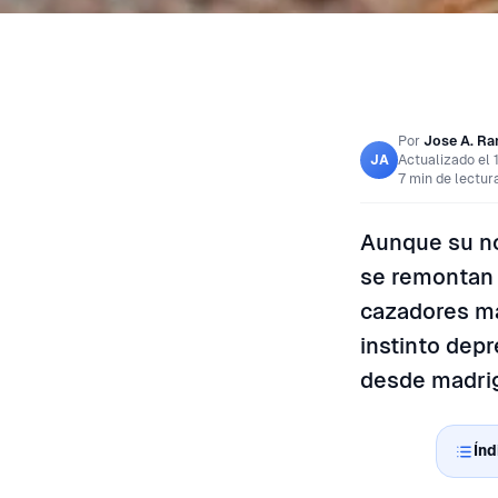
Por
Jose A. R
Actualizado el
JA
7 min de lectur
Aunque su no
se remontan a
cazadores m
instinto dep
desde madrig
Índ