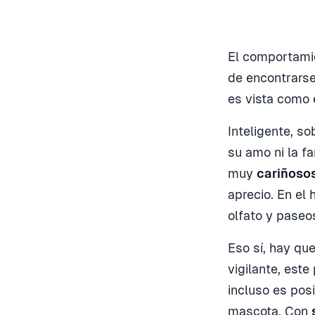
El comportami
de encontrarse
es vista como 
Inteligente, so
su amo ni la f
muy
cariñoso
aprecio. En el
olfato y paseo
Eso sí, hay qu
vigilante, est
incluso es pos
mascota. Con