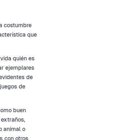
la costumbre
cterística que
lvida quién es
rar ejemplares
evidentes de
 juegos de
 Como buen
 extraños,
o animal o
s con otros