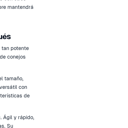
mpre mantendrá
ués
 tan potente
 de conejos
el tamaño,
versátil con
erísticas de
 Ágil y rápido,
as. Su