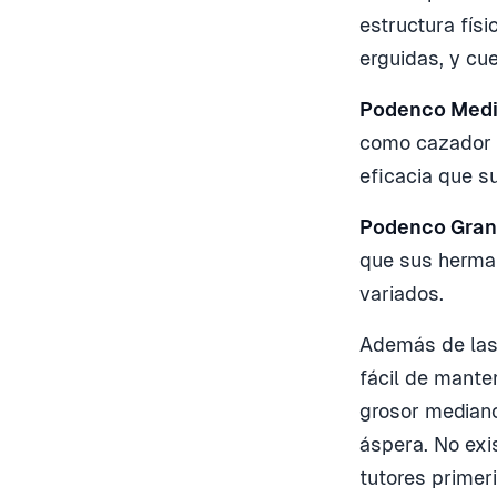
estructura físi
erguidas, y cu
Podenco Med
como cazador d
eficacia que s
Podenco Gra
que sus herma
variados.
Además de las 
fácil de mante
grosor mediano
áspera. No exis
tutores primer