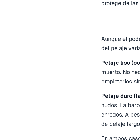
protege de las
Aunque el pod
del pelaje varí
Pelaje liso (co
muerto. No nec
propietarios si
Pelaje duro (l
nudos. La barba
enredos. A pes
de pelaje largo
En ambos casos