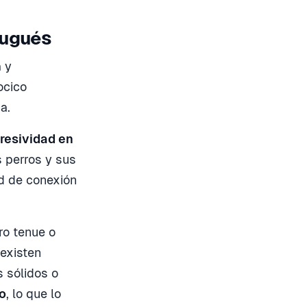
tugués
 y
ocico
a.
resividad en
s perros y sus
ad de conexión
ro tenue o
 existen
 sólidos o
o
, lo que lo