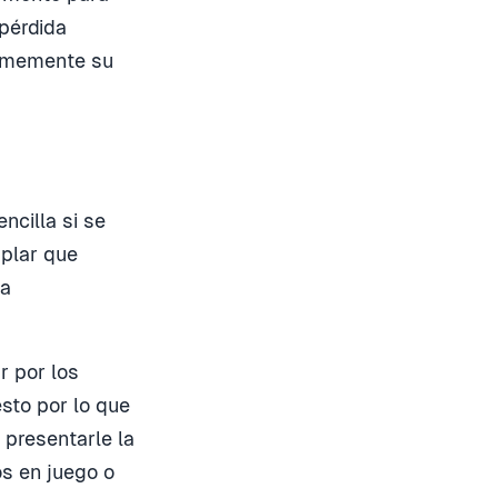
 pérdida
ormemente su
ncilla si se
mplar que
la
r por los
esto por lo que
 presentarle la
os en juego o