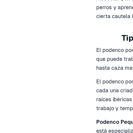
perros y apren
cierta cautela i
Ti
El podenco por
que puede trab
hasta caza may
El podenco por
cada una criad
raíces ibéricas
trabajo y tem
Podenco Peq
está especiali