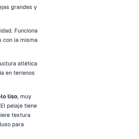
rejas grandes y
lidad. Funciona
s con la misma
uctura atlética
a en terrenos
lo liso
, muy
El pelaje tiene
iere textura
cluso para