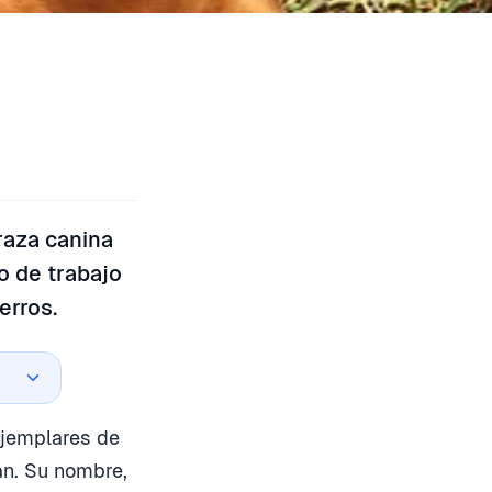
raza canina
o de trabajo
erros.
ejemplares de
án. Su nombre,