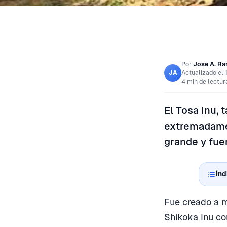
Por
Jose A. R
Actualizado el
JA
4 min de lectur
El Tosa Inu,
extremadamen
grande y fuer
Índ
Fue creado a m
Shikoka Inu co