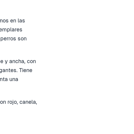
nos en las
jemplares
 perros son
de y ancha, con
gantes. Tiene
enta una
on rojo, canela,