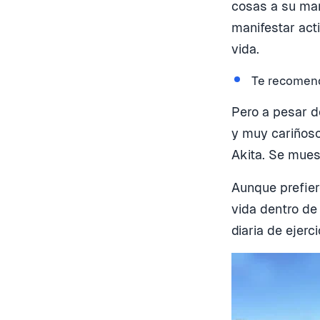
cosas a su man
manifestar act
vida.
Te recomen
Pero a pesar d
y muy cariñoso
Akita. Se mues
Aunque prefiere
vida dentro de
diaria de ejerc