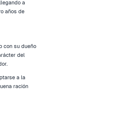
llegando a
ro años de
so con su dueño
arácter del
dor.
ptarse a la
buena ración