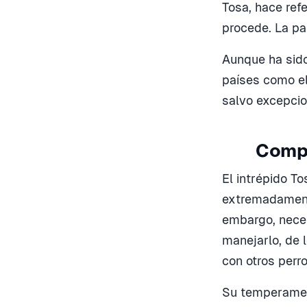
Tosa, hace ref
procede. La pa
Aunque ha sido
países como el
salvo excepcio
Compo
El intrépido To
extremadamente
embargo, nece
manejarlo, de 
con otros perr
Su temperament