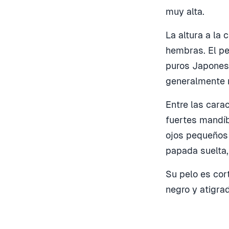
muy alta.
La altura a la
hembras. El pe
puros Japonese
generalmente 
Entre las cara
fuertes mandíb
ojos pequeños 
papada suelta, 
Su pelo es cort
negro y atigra