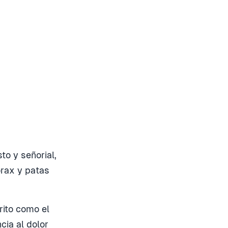
to y señorial,
órax y patas
rito como el
cia al dolor