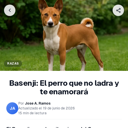
RAZAS
Basenji: El perro que no ladra y
te enamorará
Por
Jose A. Ramos
JA
Actualizado el
19 de junio de 2026
15 min de lectura