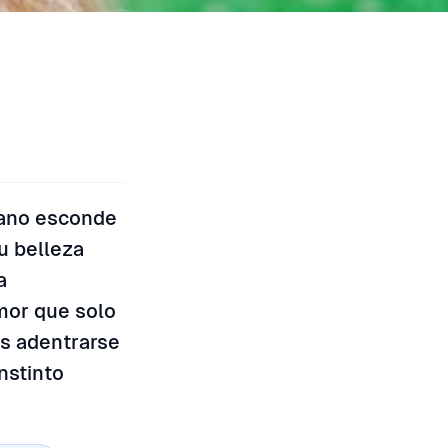
fgano esconde
u belleza
a
mor que solo
es adentrarse
nstinto