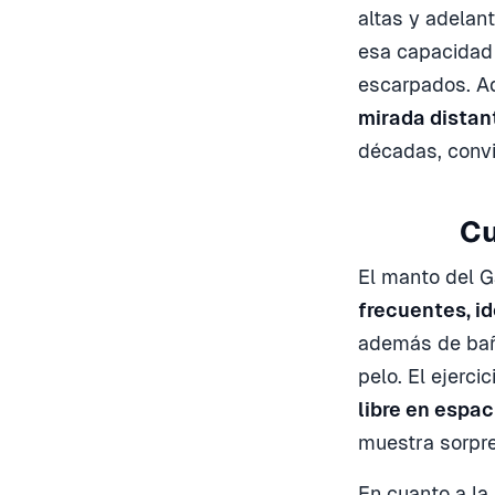
altas y adelan
esa capacidad 
escarpados. Ad
mirada distan
décadas, convir
Cu
El manto del G
frecuentes, i
además de baño
pelo. El ejerci
libre en espa
muestra sorpr
En cuanto a la