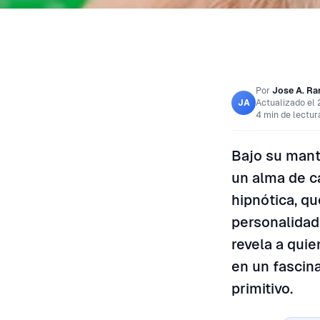
Por
Jose A. R
Actualizado el
JA
4 min de lectur
Bajo su mant
un alma de c
hipnótica, qu
personalidad
revela a qui
en un fascina
primitivo.