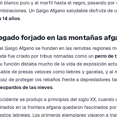
el blanco puro y el marfil hasta el negro, pasando por
mbinaciones. Un Galgo Afgano saludable disfruta de 
a 14 años
.
egado forjado en las montañas af
del Galgo Afgano se hunden en las remotas regiones 
nde fue criado por tribus nómadas como un
perro de 
Su función distaba mucho de la vida de exposición actu
able de presas veloces como liebres y gacelas, y al
paz de proteger los rebaños frente a depredadores ta
leopardos de las nieves
.
ccidente se produjo a principios del siglo XX, cuando o
tinados en la frontera afgana quedaron fascinados por 
estos lebreles. Los primeros ejemplares viajaron a Ing