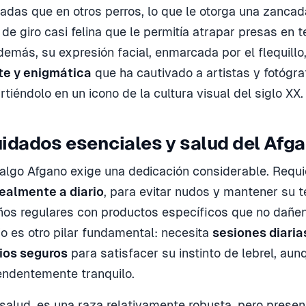
tadas que en otros perros, lo que le otorga una zancad
de giro casi felina que le permitía atrapar presas en t
emás, su expresión facial, enmarcada por el flequillo
te y enigmática
que ha cautivado a artistas y fotógr
tiéndolo en un icono de la cultura visual del siglo XX.
idados esenciales y salud del Afg
algo Afgano exige una dedicación considerable. Requ
dealmente a diario
, para evitar nudos y mantener su 
s regulares con productos específicos que no dañen 
cio es otro pilar fundamental: necesita
sesiones diaria
cios seguros
para satisfacer su instinto de lebrel, au
endentemente tranquilo.
 salud, es una raza relativamente robusta, pero presen