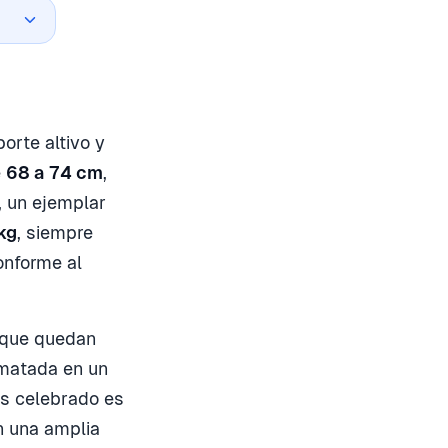
orte altivo y
e
68 a 74 cm
,
, un ejemplar
kg
, siempre
conforme al
que quedan
rematada en un
más celebrado es
n una amplia