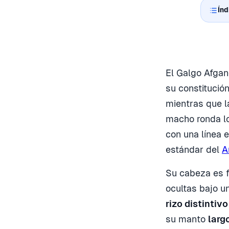
Índ
El Galgo Afgan
su constitució
mientras que l
macho ronda l
con una línea e
estándar del
A
Su cabeza es f
ocultas bajo u
rizo distintiv
su manto
larg