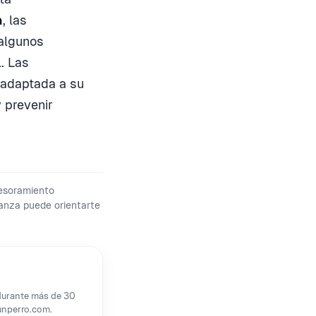
a
, las
 algunos
. Las
d adaptada a su
 prevenir
sesoramiento
fianza puede orientarte
 durante más de 30
unperro.com.