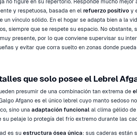
ga no figure en su repertorio. Responde mucho mejor 
ente y respetuosa, basada en el
refuerzo positivo
y e
 un vínculo sólido. En el hogar se adapta bien a la vid
ños, siempre que se respete su espacio. No obstante, s
muy presente, por lo que conviene supervisar su inte
ñas y evitar que corra suelto en zonas donde pueda 
talles que solo posee el Lebrel Afg
ueden presumir de una combinación tan extrema de
e
 Galgo Afgano es el único lebrel cuyo manto sedoso no
ico, sino una
adaptación funcional
al clima gélido d
su pelaje lo protegía del frío extremo durante las cac
dad es su
estructura ósea única
: sus caderas están 