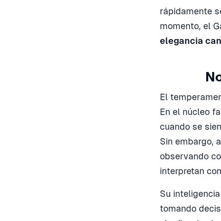
rápidamente se
momento, el Ga
elegancia can
No
El temperament
En el núcleo f
cuando se sien
Sin embargo, a
observando co
interpretan com
Su inteligenci
tomando decis