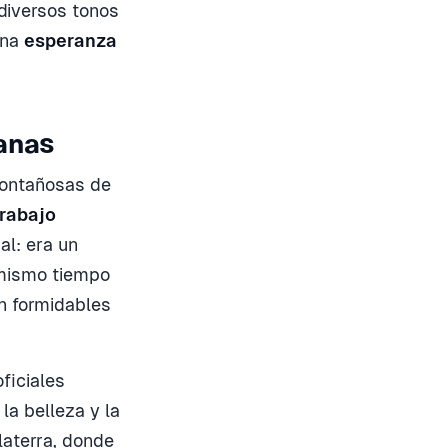
 diversos tonos
una
esperanza
ganas
montañosas de
trabajo
al: era un
 mismo tiempo
n formidables
ficiales
la belleza y la
laterra, donde