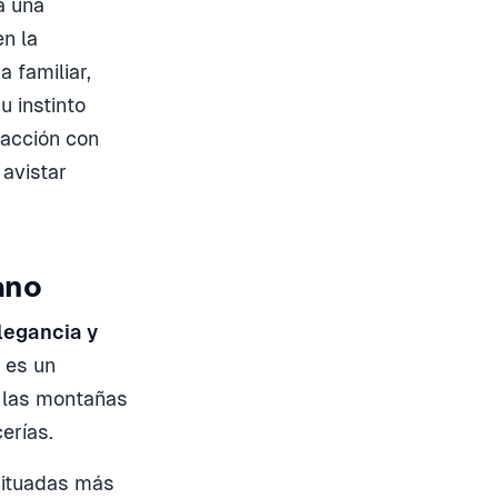
a una
n la
a familiar,
u instinto
racción con
avistar
ano
legancia y
 es un
e las montañas
erías.
situadas más