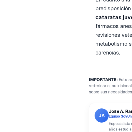
predisposición
cataratas juv
fármacos anest
revisiones vet
metabolismo so
carencias.
IMPORTANTE:
Este ar
veterinario, nutricion
sobre sus necesidades
Jose A. R
JA
Equipo SoyUn
Especialista
años estudia