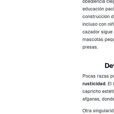
obediencia cie
educación paci
construcción de
incluso con ni
cazador sigue 
mascotas peque
presas.
De
Pocas razas p
rusticidad
. El
capricho estét
afganas, donde 
Otra singulari