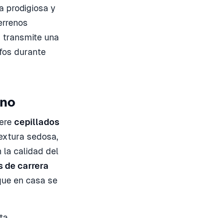
a prodigiosa y
errenos
, transmite una
afos durante
ano
iere
cepillados
textura sedosa,
la calidad del
s de carrera
nque en casa se
ta