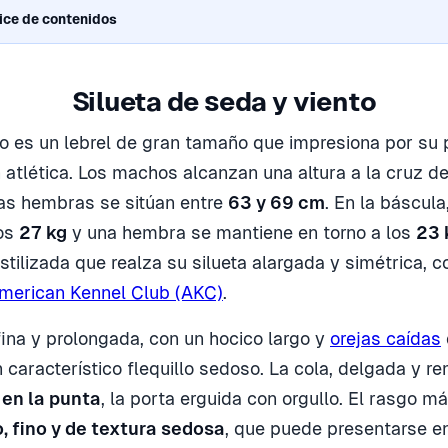
ice de contenidos
Silueta de seda y viento
o es un lebrel de gran tamaño que impresiona por su p
n atlética. Los machos alcanzan una altura a la cruz d
as hembras se sitúan entre
63 y 69 cm
. En la báscula
os
27 kg
y una hembra se mantiene en torno a los
23 
stilizada que realza su silueta alargada y simétrica, 
merican Kennel Club (AKC)
.
ina y prolongada, con un hocico largo y
orejas caídas
n característico flequillo sedoso. La cola, delgada y 
o en la punta
, la porta erguida con orgullo. El rasgo 
o, fino y de textura sedosa
, que puede presentarse e