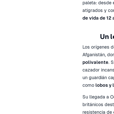
paleta: desde 
atigrados y co
de vida de 12 
Un l
Los orígenes 
Afganistán, do
polivalente
. 
cazador incans
un guardián ca
como
lobos y 
Su llegada a O
británicos des
resistencia de 