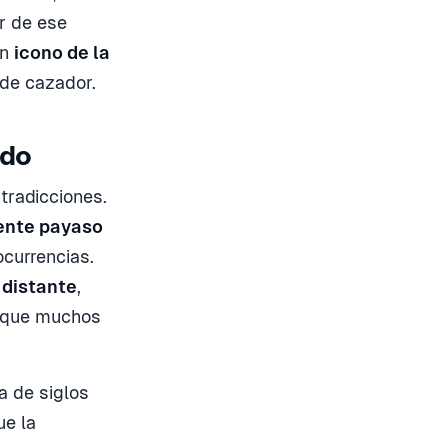
r de ese
un
icono de la
 de cazador.
ado
tradicciones.
mente payaso
ocurrencias.
 distante
,
o que muchos
 de siglos
ue la