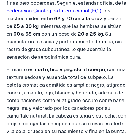
finas pero poderosas. Según el estándar oficial de la
Federación Cinológica Internacional (FCI)
, los
machos miden entre
62 y 70 cm a la cruz
y pesan
de
25 a 30 kg
, mientras que las hembras se sitúan
en
60 a 68 cm
con un peso de
20 a 25 kg
. Su
musculatura es seca y perfectamente definida, sin
rastro de grasa subcutánea, lo que acentúa la
sensación de aerodinámica pura.
El manto es
corto, liso y pegado al cuerpo
, con una
textura sedosa y ausencia total de subpelo. La
paleta cromática admitida es amplia: negro, atigrado,
canela, amarillo, rojo, blanco y berrendo, además de
combinaciones como el atigrado oscuro sobre base
negra, muy valorado por los cazadores por su
camuflaje natural. La cabeza es larga y estrecha, con
orejas replegadas en reposo que se elevan en alerta,
y la cola, gruesa en su nacimiento y fina en la punta,