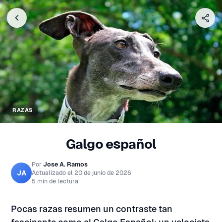
RAZAS
Galgo español
Por
Jose A. Ramos
JA
Actualizado el
20 de junio de 2026
5 min de lectura
Pocas razas resumen un contraste tan