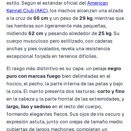
estilo. Según el estándar oficial del
American
Kennel Club (AKC)
, los machos alcanzan una alzada
a la cruz de
66 cm
y un peso de
29 kg
, mientras que
las hembras son ligeramente más pequeñas,
midiendo
62 cm
y pesando alrededor de
25 kg
. Su
cuerpo musculoso pero estilizado, con caderas
anchas y pies ovalados, revela una resistencia
excepcional forjada en terrenos difíciles.
El rasgo más distintivo es su capa: un pelaje
negro
puro con marcas fuego
bien delimitadas en el
hocico, el pecho, la parte interna de las patas y bajo
la cola. El manto presenta dos texturas:
corto y fino
en la cabeza y la parte frontal de las extremidades, y
largo, liso y sedoso
en el resto del cuerpo,
formando elegantes flecos. Sus ojos de iris oscuro y
expresión astuta, junto con orejas de tamaño medio
cubiertas de largos mechones, completan un