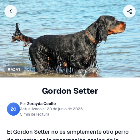
RAZAS
Gordon Setter
Por
Zorayda Coello
ZC
Actualizado el
20 de junio de 2026
5 min de lectura
El Gordon Setter no es simplemente otro perro