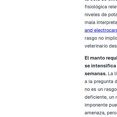
fisiológica re
niveles de pota
mala interpret
and electrocar
rasgo no impli
veterinario de
El manto requ
se intensific
semanas.
La l
a la pregunta d
no es un rasgo
deficiente, un 
imponente pue
amenaza, pero 