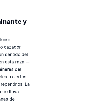
minante y
tener
mo cazador
un sentido del
en esta raza —
éneres del
tes o ciertos
 repentinos. La
orio lleva
anas de