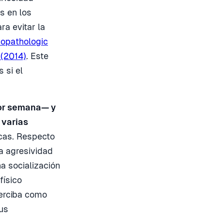
s en los
ra evitar la
copathologic
 (2014)
. Este
 si el
por semana— y
 varias
icas. Respecto
la agresividad
a socialización
físico
erciba como
us