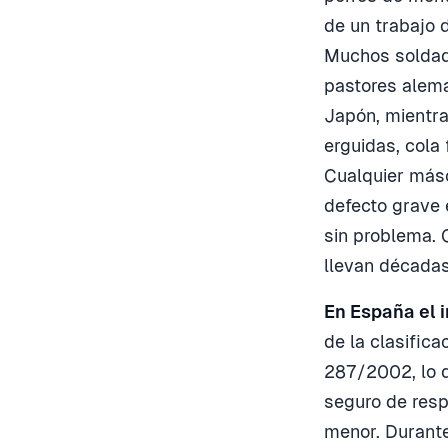
de un trabajo 
Muchos soldado
pastores alema
Japón, mientras
erguidas, cola
Cualquier más
defecto grave 
sin problema. 
llevan décadas
En España el i
de la clasific
287/2002, lo q
seguro de resp
menor. Durante 