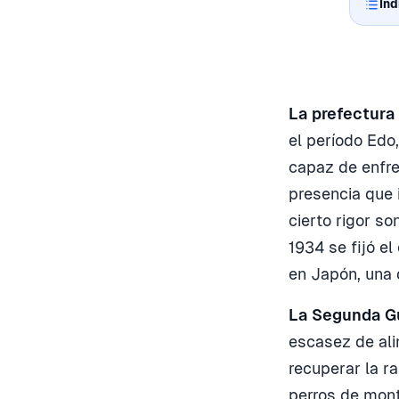
Índ
La prefectura
el período Edo
capaz de enfre
presencia que 
cierto rigor so
1934 se fijó el
en Japón, una 
La Segunda Gu
escasez de ali
recuperar la r
perros de mont