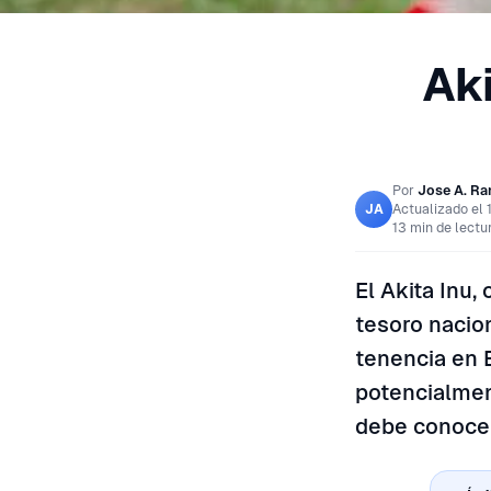
Aki
Por
Jose A. R
Actualizado el
JA
13 min de lectu
El Akita Inu,
tesoro nacion
tenencia en 
potencialmen
debe conocer