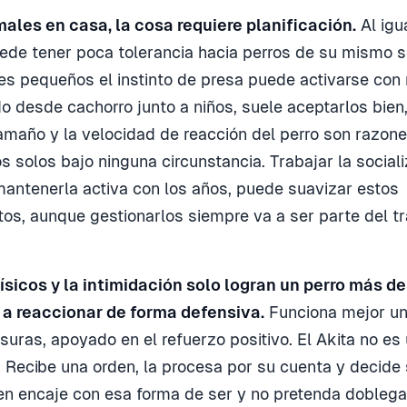
ales en casa, la cosa requiere planificación.
Al igu
puede tener poca tolerancia hacia perros de su mismo s
es pequeños el instinto de presa puede activarse con 
do desde cachorro junto a niños, suele aceptarlos bien,
tamaño y la velocidad de reacción del perro son razone
os solos bajo ninguna circunstancia. Trabajar la socia
y mantenerla activa con los años, puede suavizar estos
s, aunque gestionarlos siempre va a ser parte del tr
ísicos y la intimidación solo logran un perro más d
a reaccionar de forma defensiva.
Funciona mejor un
fisuras, apoyado en el refuerzo positivo. El Akita no es
 Recibe una orden, la procesa por su cuenta y decide 
en encaje con esa forma de ser y no pretenda doblegar