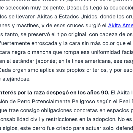
de selección muy exigente. Después llegó la ocupació
s se llevaron Akitas a Estados Unidos, donde los cr
nes y mastines, y de esos cruces surgió el
Akita Ame
 tanto, se preservó el tipo original, con cabeza de os
 fuertemente enroscada y la cara sin más color que el
cara negra o mancha que rompa esa uniformidad facia
en el estándar japonés; en la línea americana, ese ra
Cada organismo aplica sus propios criterios, y por eso
 alejándose.
nterés por la raza despegó en los años 90.
El Akita 
ación de Perro Potencialmente Peligroso según el Real
ue trae consigo obligaciones concretas en espacios p
onsabilidad civil y restricciones en la adopción. No e
siglos, este perro fue criado para actuar solo, defende