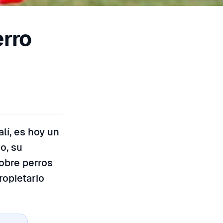
erro
lí, es hoy un
o, su
obre perros
ropietario