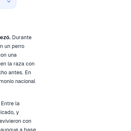
pezó.
Durante
n un perro
con una
en la raza con
ucho antes. En
imonio nacional
Entre la
icado, y
evivieron con
, aunque a base