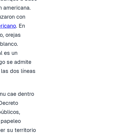
n americana.
uzaron con
ricano
. En
o, orejas
 blanco.
l es un
sgo se admite
 las dos líneas
Inu cae dentro
 Decreto
úblicos,
s papeleo
r su territorio