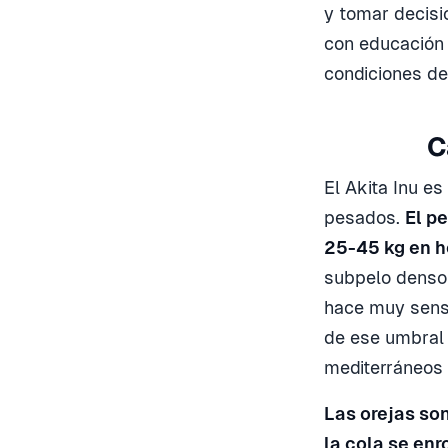
y tomar decisi
con educación 
condiciones de
C
El Akita Inu e
pesados.
El p
25-45 kg en 
subpelo denso 
hace muy sensi
de ese umbral 
mediterráneos 
Las orejas son
la cola se enr