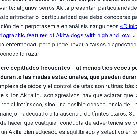
levante: algunos perros Akita presentan particularidade
sio eritrocitario, particularidad que debe conocerse pa
ación de hiperpotasemia en análisis sanguíneos
«Clini
diographic features of Akita dogs with high and low…»
ca enfermedad, pero puede llevar a falsos diagnósticos
sconoce la raza.
iere cepillados frecuentes —al menos tres veces 
a durante las mudas estacionales, que pueden durar
impieza de oídos y el control de uñas son rutinas bás
e si los Akita Inu son agresivos, hay que aclarar que 
 racial intrínseco, sino una posible consecuencia de un
manejo inadecuado o la ausencia de límites claros. Su 
de hacer que cualquier conducta de advertencia se p
un Akita bien educado es equilibrado y selectivo en s