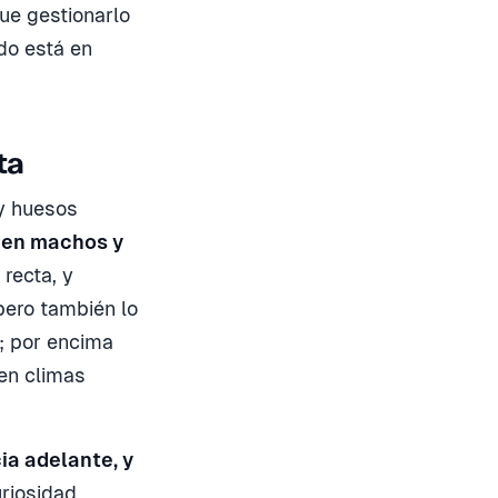
ue gestionarlo
do está en
ta
 y huesos
 en machos y
recta, y
pero también lo
; por encima
 en climas
ia adelante, y
riosidad