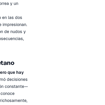
orrea y un
,
o en las dos
e impresionan.
ón de nudos y
onsecuencias,
etano
mero que hay
omó decisiones
sión constante—
o conoce
prichosamente,