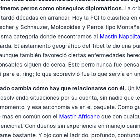
primeros perros como obsequios diplomáticos.
La crí
 tardó décadas en arrancar. Hoy la FCI lo clasifica en
nscher y Schnauzer, Molosoides y Perros tipo Montañ
misma categoría donde encontramos al
Mastín Napolit
rda. El aislamiento geográfico del Tíbet le dio una p
 aunque también favoreció ciertas enfermedades hered
onsables siguen de cerca. Este perro nunca fue pens
 para el ring; lo que sobrevivió fue lo que servía en un
ado cambia cómo hay que relacionarse con él.
Un M
resolviendo situaciones por su cuenta, sin nadie que le
 momento, y esa autonomía va en el paquete. Como gu
ene más en común con el
Mastín Africano
que con cualqu
ncional. Con dueños sin experiencia en manejo canin
rse bastante. Y ojo con el ladrido: profundo, contund