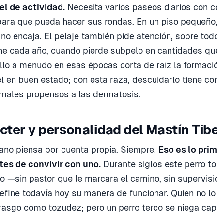
el de actividad.
Necesita varios paseos diarios con c
 para que pueda hacer sus rondas. En un piso pequeño
 no encaja. El pelaje también pide atención, sobre tod
e cada año, cuando pierde subpelo en cantidades qu
illo a menudo en esas épocas corta de raíz la formaci
el en buen estado; con esta raza, descuidarlo tiene c
males propensos a las dermatosis.
cter y personalidad del Mastín Tib
tano piensa por cuenta propia. Siempre.
Eso es lo pri
tes de convivir con uno.
Durante siglos este perro t
ado —sin pastor que le marcara el camino, sin supervi
efine todavía hoy su manera de funcionar. Quien no l
 rasgo como tozudez; pero un perro terco se niega ca