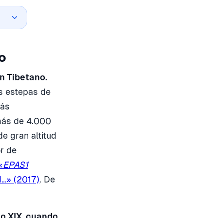
o
n Tibetano.
s estepas de
más
 más de 4.000
e gran altitud
r de
«
EPAS1
d…» (2017)
. De
lo XIX, cuando