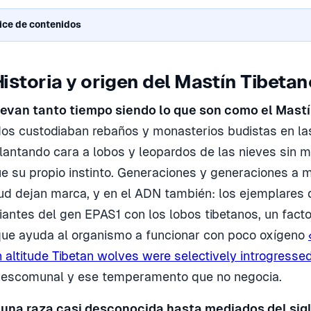
ice de contenidos
Historia y origen del Mastín Tibetan
levan tanto tiempo siendo lo que son como el Mastí
os custodiaban rebaños y monasterios budistas en la
plantando cara a lobos y leopardos de las nieves sin 
e su propio instinto. Generaciones y generaciones a
tud dejan marca, y en el ADN también: los ejemplares d
antes del gen EPAS1 con los lobos tibetanos, un facto
que ayuda al organismo a funcionar con poco oxígeno
h altitude Tibetan wolves were selectively introgresse
 descomunal y ese temperamento que no negocia.
 una raza casi desconocida hasta mediados del sig