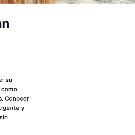
án
e; su
, como
s. Conocer
xigente y
sin