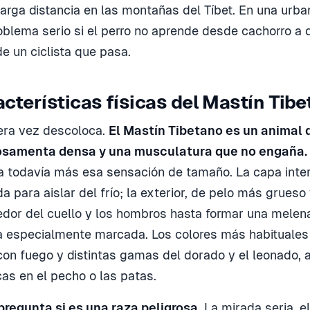
 larga distancia en las montañas del Tíbet. En una urb
oblema serio si el perro no aprende desde cachorro a d
e un ciclista que pasa.
cterísticas físicas del Mastín Tib
era vez descoloca.
El Mastín Tibetano es un animal
 osamenta densa y una musculatura que no engaña.
a todavía más esa sensación de tamaño. La capa inter
a para aislar del frío; la exterior, de pelo más grueso
dor del cuello y los hombros hasta formar una melen
 especialmente marcada. Los colores más habituales 
 con fuego y distintas gamas del dorado y el leonado,
s en el pecho o las patas.
regunta si es una raza peligrosa.
La mirada seria, e