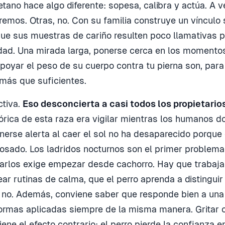
etano hace algo diferente: sopesa, calibra y actúa. A 
remos. Otras, no. Con su familia construye un vínculo 
que sus muestras de cariño resulten poco llamativas 
dad. Una mirada larga, ponerse cerca en los momentos 
oyar el peso de su cuerpo contra tu pierna son, para 
más que suficientes.
ctiva.
Eso desconcierta a casi todos los propietarios
tórica de esta raza era vigilar mientras los humanos d
nerse alerta al caer el sol no ha desaparecido porque 
osado. Los ladridos nocturnos son el primer problema
jarlos exige empezar desde cachorro. Hay que trabaja
rear rutinas de calma, que el perro aprenda a distingui
 no. Además, conviene saber que responde bien a una
normas aplicadas siempre de la misma manera. Gritar o 
tiene el efecto contrario: el perro pierde la confianza 