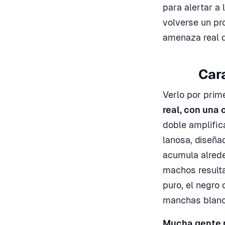
para alertar a
volverse un pr
amenaza real d
Cara
Verlo por prim
real, con una
doble amplific
lanosa, diseñad
acumula alrede
machos resulta
puro, el negro
manchas blanca
Mucha gente p