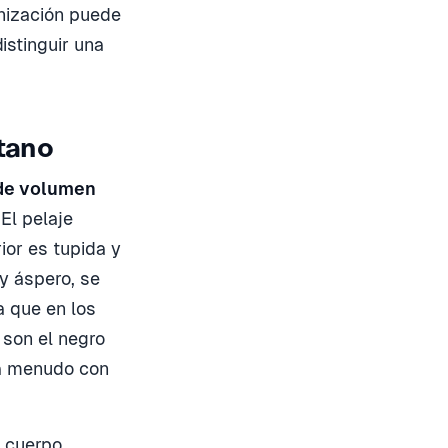
anización puede
istinguir una
etano
 de volumen
El pelaje
ior es tupida y
 y áspero, se
a que en los
son el negro
 a menudo con
l cuerpo