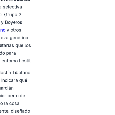
a selectiva
 el Grupo 2 —
a y Boyeros
ano
y otros
ureza genética
itarias que los
ado para
 entorno hostil.
astín Tibetano
 indicara qué
ardián
ier perro de
o la cosa
ente, diseñado