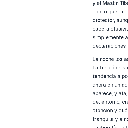
y el Mastín Tib
con lo que que
protector, aun
espera efusivi
simplemente ap
declaraciones 
La noche los a
La función his
tendencia a po
ahora en un ad
aparece, y ata
del entorno, c
atención y qué
tranquila y a 
castigo físico 