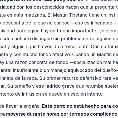
rialdad con los desconocidos hacen que la pregunta t
ta es más matizada. El Mastín Tibetano tiene un instint
desconfía de lo que no conoce —eso es innegable—, 
sividad patológica hay un trecho importante. Un ejem
desde cachorro distingue sin problema entre alguien q
al y alguien que ha venido a tomar café. Con su famil
iente y con mucho fondo afectivo. Cuando un Mastín se
ay una razón concreta de fondo —socialización mal he
ental insuficiente o un manejo equivocado del dueño
 innata de la raza. Su primer recurso defensivo rara ve
idar. Su tamaño y ese ladrido grave que retumba suele
ntento de intrusión se quede en eso, en intento.
e llevar a engaño.
Este perro no está hecho para cor
ra moverse durante horas por terrenos complicados