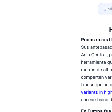
Índ
Pocas razas l
Sus antepasad
Asia Central, 
herramienta qu
metros de alti
comparten vari
transcripción 
variants in hig
ahí ese físico
En Europa fue