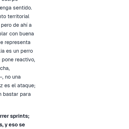
enga sentido.
o territorial
pero de ahí a
plar con buena
ue representa
ia es un perro
 pone reactivo,
cha,
—, no una
z es el ataque;
n bastar para
rer sprints;
, y eso se