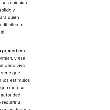
veces coincide
sólido y
para quien
difíciles o
él,
 primerizos.
ormían, y esa
el perro viva
 serio que
r los estímulos
r qué merece
 autoridad
recurrir al
en quien debería