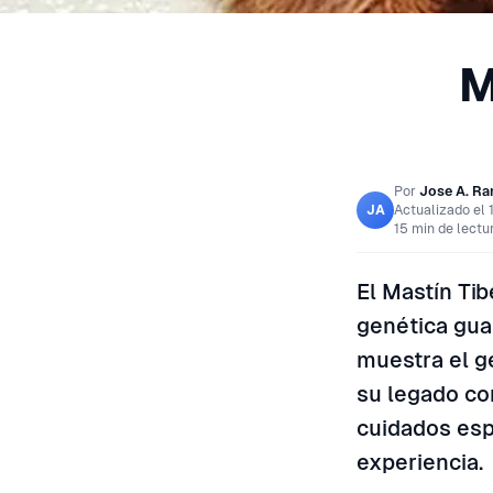
M
Por
Jose A. R
Actualizado el
JA
15 min de lectu
El Mastín Ti
genética gua
muestra el g
su legado co
cuidados esp
experiencia.