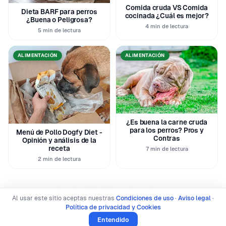
Comida cruda VS Comida
Dieta BARF para perros
cocinada ¿Cuál es mejor?
¿Buena o Peligrosa?
4 min de lectura
5 min de lectura
ALIMENTACIÓN
ALIMENTACIÓN
¿Es buena la carne cruda
para los perros? Pros y
Menú de Pollo Dogfy Diet -
Contras
Opinión y análisis de la
receta
7 min de lectura
2 min de lectura
|
|
Aviso legal
Condiciones de uso
Equipo
Al usar este sitio aceptas nuestras
Condiciones de uso
·
Aviso legal
·
Política de privacidad y Cookies
Política de privacidad y Cookies
© 2026 SoyUnPerro · Todos los derechos reservados
Entendido