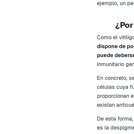
ejemplo, un pe
¿Por 
Como el vitíli
dispone de po
puede debers
inmunitario ge
En concreto, s
células cuya f
proporcionan e
existan anticu
De esta forma,
es la despigme