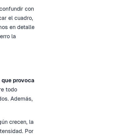
confundir con
car el cuadro,
mos en detalle
erro la
n que provoca
re todo
pados. Además,
ún crecen, la
tensidad. Por