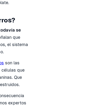
late.
erros?
odavía se
eñalan que
nos, el sistema
o.
os
son las
s células que
aninas. Que
estruidos.
consecuencia
unos expertos