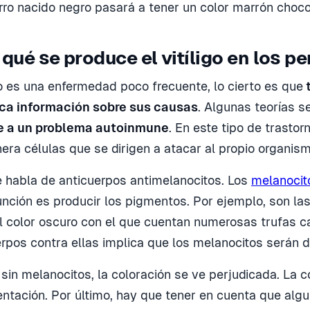
rro nacido negro pasará a tener un color marrón choco
qué se produce el vitíligo en los p
go es una enfermedad poco frecuente, lo cierto es que
t
ca información sobre sus causas
. Algunas teorías s
e a un problema autoinmune
. En este tipo de trastor
nera células que se dirigen a atacar al propio organism
e habla de anticuerpos antimelanocitos. Los
melanocit
unción es producir los pigmentos. Por ejemplo, son la
l color oscuro con el que cuentan numerosas trufas c
erpos contra ellas implica que los melanocitos serán d
 sin melanocitos, la coloración se ve perjudicada. La 
ntación. Por último, hay que tener en cuenta que alg