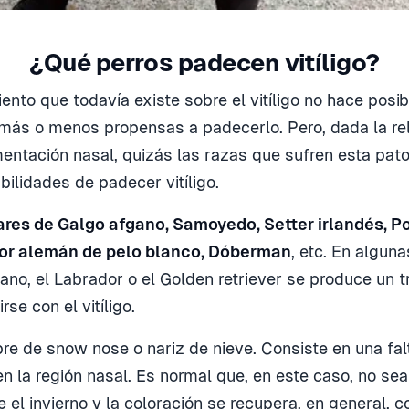
¿Qué perros padecen vitíligo?
ento que todavía existe sobre el vitíligo no hace posi
más o menos propensas a padecerlo. Pero, dada la rel
entación nasal, quizás las razas que sufren esta pat
ilidades de padecer vitíligo.
res de Galgo afgano, Samoyedo, Setter irlandés, Po
or alemán de pelo blanco, Dóberman
, etc. En algun
iano, el Labrador o el Golden retriever se produce un 
se con el vitíligo.
re de snow nose o nariz de nieve. Consiste en una fal
 la región nasal. Es normal que, en este caso, no sea 
 el invierno y la coloración se recupera, en general, c