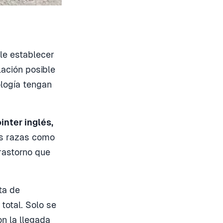
ble establecer
ación posible
ología tengan
inter inglés,
as razas como
trastorno que
ta de
total. Solo se
on la llegada