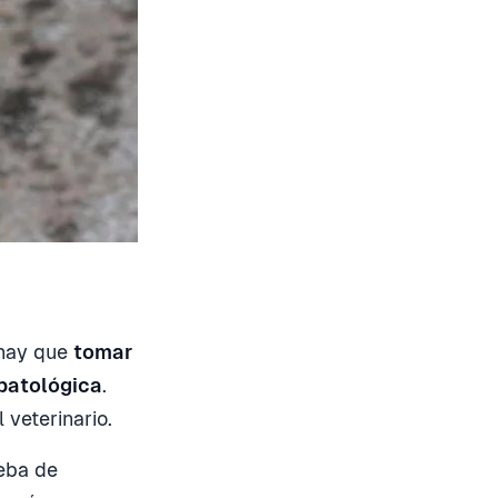
 hay que
tomar
 patológica
.
 veterinario.
ueba de