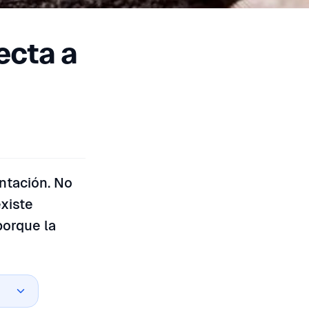
ecta a
entación. No
xiste
porque la