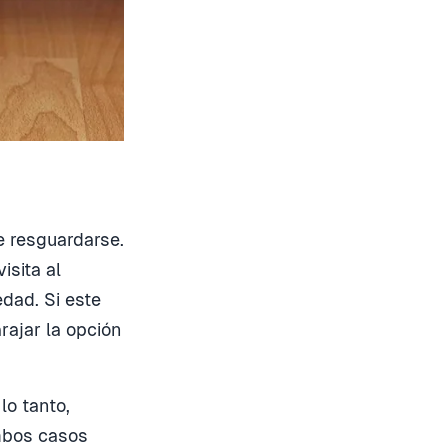
e resguardarse.
isita al
edad. Si este
rajar la opción
lo tanto,
ambos casos