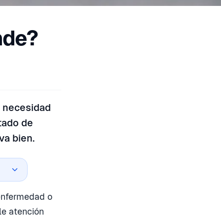
nde?
a necesidad
tado de
va bien.
enfermedad o
le atención