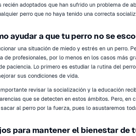
 recién adoptados que han sufrido un problema de ab
alquier perro que no haya tenido una correcta socializ
o ayudar a que tu perro no se esc
ucionar una situación de miedo y estrés en un perro. P
a de profesionales, por lo menos en los casos más gr
e paciencia. Lo primero es estudiar la rutina del perro
jorar sus condiciones de vida.
importante revisar la socialización y la educación reci
arencias que se detecten en estos ámbitos. Pero, en c
sacar al perro por la fuerza, pues lo asustaremos tod
os para mantener el bienestar de t