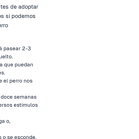
ntes de adoptar
os si podemos
erro
á pasear 2-3
uelto.
rma que puedan
és.
e el perro nos
las doce semanas
ersos estímulos
ga o,
s o se esconde.