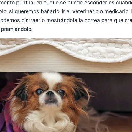
ento puntual en el que se puede esconder es cuando
lo, si queremos bañarlo, ir al veterinario o medicarlo.
podemos distraerlo mostrándole la correa para que cr
 premiándolo.