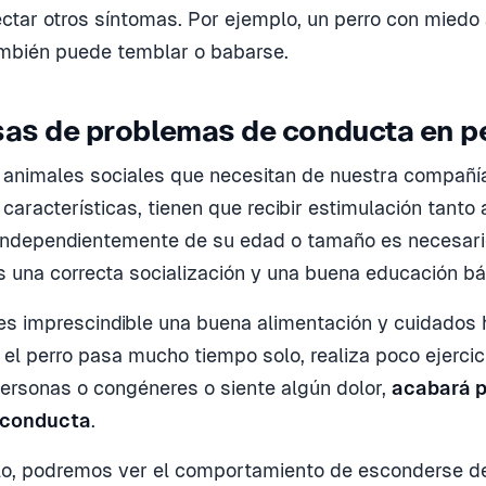
tar otros síntomas. Por ejemplo, un perro con mied
mbién puede temblar o babarse.
as de problemas de conducta en p
 animales sociales que necesitan de nuestra compañí
características, tienen que recibir estimulación tanto a
Independientemente de su edad o tamaño es necesari
s una correcta socialización y una buena educación bá
es imprescindible una buena alimentación y cuidados 
i el perro pasa mucho tiempo solo, realiza poco ejercici
ersonas o congéneres o siente algún dolor,
acabará p
 conducta
.
lo, podremos ver el comportamiento de esconderse de