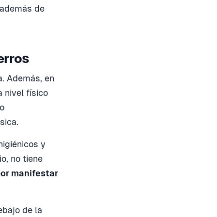
o además de
erros
a. Además, en
 nivel físico
o
sica.
higiénicos y
o, no tiene
or manifestar
bajo de la