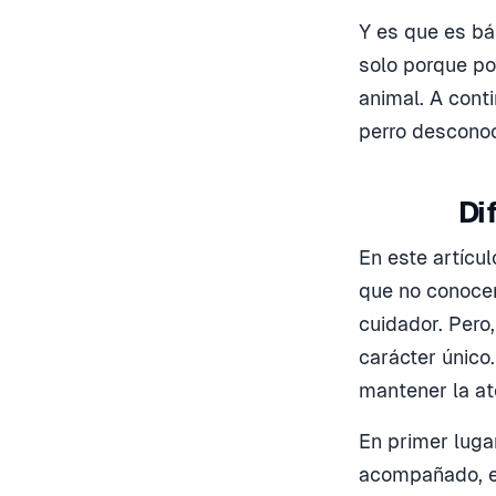
Y es que es b
solo porque po
animal. A cont
perro desconoc
Di
En este artícu
que no conoce
cuidador. Pero,
carácter únic
mantener la at
En primer lugar
acompañado, en