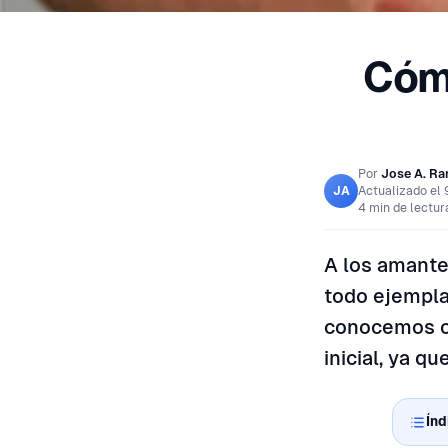
Cómo
Por
Jose A. R
Actualizado el
JA
4 min de lectur
A los amantes
todo ejempla
conocemos o 
inicial, ya q
Índ