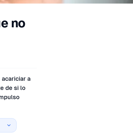
ue no
 acariciar a
 de si lo
impulso