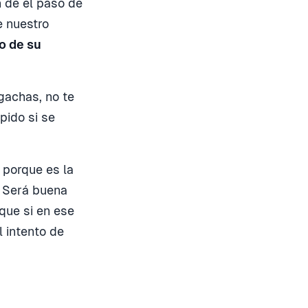
 dé el paso de
e nuestro
o de su
gachas, no te
pido si se
 porque es la
. Será buena
que si en ese
 intento de