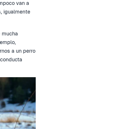
ampoco van a
s, igualmente
ne mucha
jemplo,
nos a un perro
a conducta