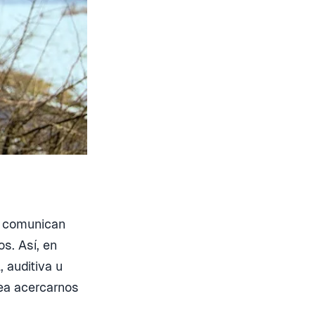
e comunican
s. Así, en
 auditiva u
ea acercarnos