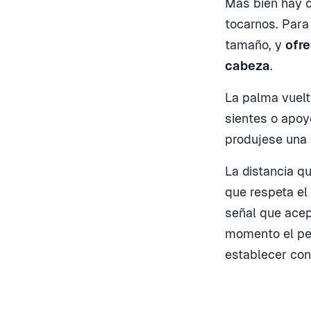
Más bien hay q
tocarnos. Para
tamaño, y
ofre
cabeza
.
La palma vuelt
sientes o apoye
produjese una 
La distancia q
que respeta el
señal que acep
momento el per
establecer con