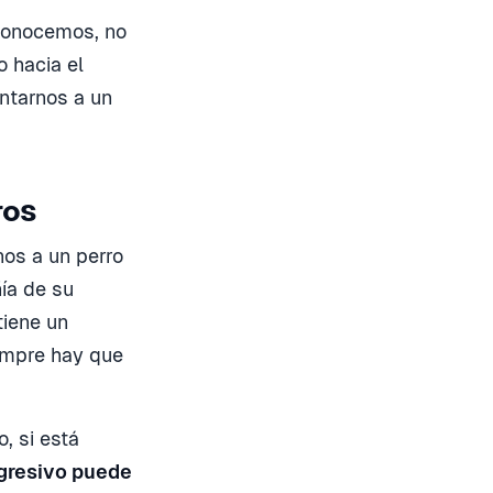
conocemos, no
 hacia el
ntarnos a un
ros
os a un perro
ía de su
tiene un
empre hay que
, si está
agresivo puede