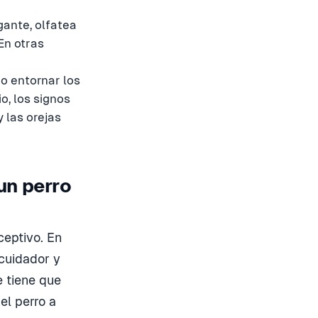
lgante, olfatea
En otras
mo entornar los
io, los signos
y las orejas
un perro
ceptivo. En
cuidador y
e tiene que
el perro a