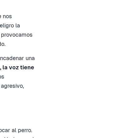
e nos
ligro la
si provocamos
do.
encadenar una
 la voz tiene
os
agresivo,
car al perro.