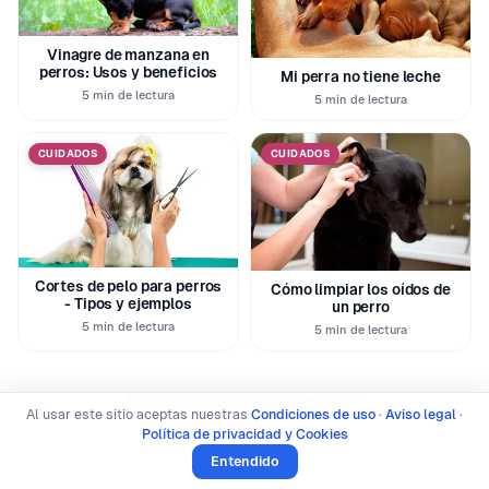
Vinagre de manzana en
perros: Usos y beneficios
Mi perra no tiene leche
5 min de lectura
5 min de lectura
CUIDADOS
CUIDADOS
Cortes de pelo para perros
Cómo limpiar los oídos de
- Tipos y ejemplos
un perro
5 min de lectura
5 min de lectura
|
|
Aviso legal
Condiciones de uso
Equipo
Al usar este sitio aceptas nuestras
Condiciones de uso
·
Aviso legal
·
Política de privacidad y Cookies
Política de privacidad y Cookies
© 2026 SoyUnPerro · Todos los derechos reservados
Entendido