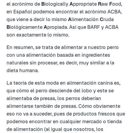
el acrónimo de
B
iologically
A
ppropriate
R
aw
F
ood,
en Español podemos encontrar el acrónimo ACBA,
que viene a decir lo mismo
A
limentación
C
ruda
B
iológicamente
A
propiada. Así que BARF y ACBA
son exactamente lo mismo.
En resumen, se trata de alimentar a nuestro perro
con una alimentación basada en ingredientes
naturales sin procesar, es decir, muy similar a la
dieta humana.
La teoría de esta moda en alimentación canina es,
que cómo el perro desciende del lobo y este se
alimentaba de presas, los perros deberían
alimentarse también de presas. Cómo obviamente
eso no va a suceder, pues de productos frescos que
podemos encontrar en cualquier mercado o tienda
de alimentación (al igual que nosotros, los