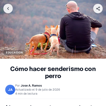
EDUCACIÓN
Cómo hacer senderismo con
perro
Por
Jose A. Ramos
JA
Actualizado el
9 de julio de 2026
4 min de lectura