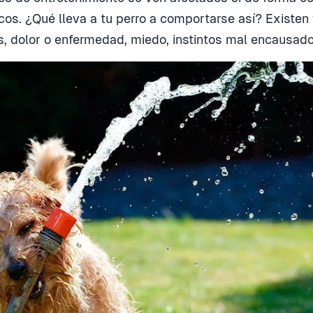
cos. ¿Qué lleva a tu perro a comportarse así? Existen 
s, dolor o enfermedad, miedo, instintos mal encausados