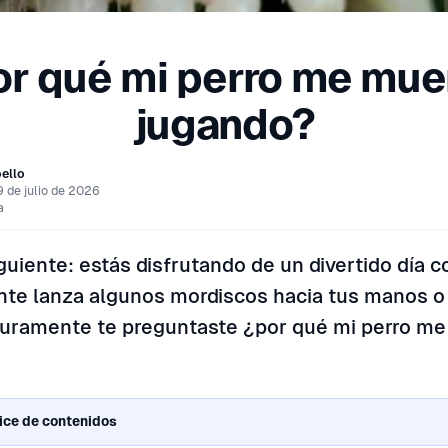
or qué mi perro me mue
jugando?
ello
9 de julio de 2026
a
guiente: estás disfrutando de un divertido día co
nte lanza algunos mordiscos hacia tus manos o p
guramente te preguntaste ¿por qué mi perro m
ice de contenidos