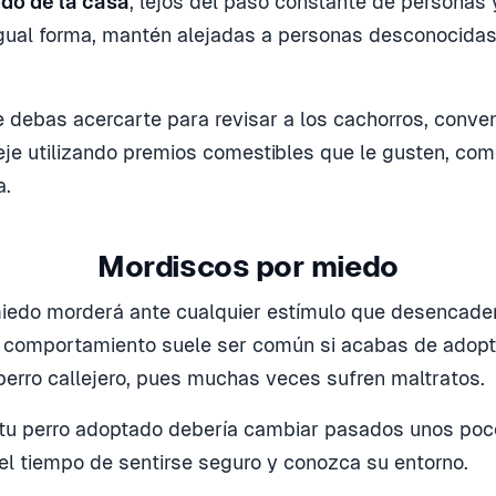
do de la casa
, lejos del paso constante de personas 
gual forma, mantén alejadas a personas desconocidas
 debas acercarte para revisar a los cachorros, conven
eje utilizando premios comestibles que le gusten, com
a.
Mordiscos por miedo
miedo morderá ante cualquier estímulo que desencade
 comportamiento suele ser común si acabas de adopta
 perro callejero, pues muchas veces sufren maltratos.
 tu perro adoptado debería cambiar pasados unos poc
el tiempo de sentirse seguro y conozca su entorno.