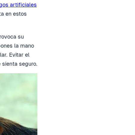
gos artificiales
ta en estos
provoca su
 pones la mano
r. Evitar el
 sienta seguro.