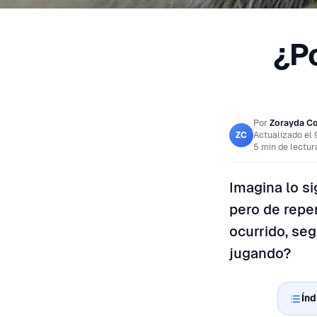
¿P
Por
Zorayda Co
Actualizado el
ZC
5 min de lectur
Imagina lo si
pero de repe
ocurrido, se
jugando?
Índ