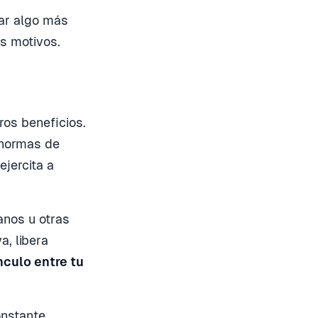
tar algo más
es motivos.
ros beneficios.
e normas de
jercita a
anos u otras
a, libera
nculo entre tu
onstante