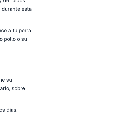
y de ruidos
 durante esta
ce a tu perra
o pollo o su
ne su
rlo, sobre
os días,