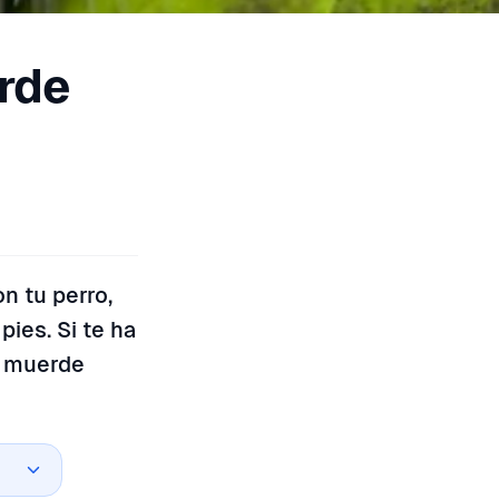
rde
n tu perro,
ies. Si te ha
e muerde