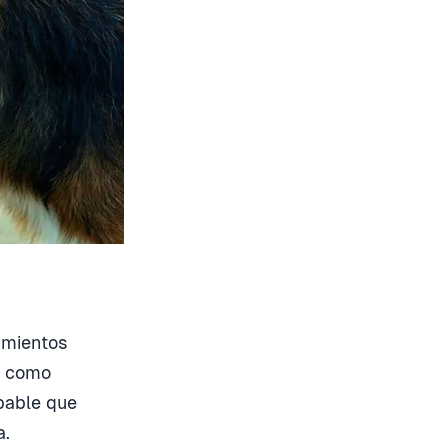
amientos
s como
obable que
a.