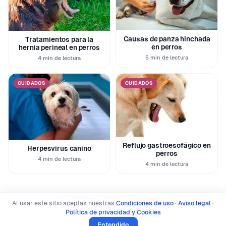
Causas de panza hinchada
Tratamientos para la
en perros
hernia perineal en perros
5 min de lectura
4 min de lectura
CUIDADOS
CUIDADOS
Reflujo gastroesofágico en
Herpesvirus canino
perros
4 min de lectura
4 min de lectura
|
|
Aviso legal
Condiciones de uso
Equipo
Al usar este sitio aceptas nuestras
Condiciones de uso
·
Aviso legal
·
Política de privacidad y Cookies
Política de privacidad y Cookies
© 2026 SoyUnPerro · Todos los derechos reservados
Entendido