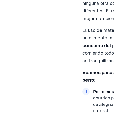
ninguna otra c
diferentes. El
m
mejor nutrició
El uso de mat
un alimento mu
consumo del 
comiendo todo 
se tranquiliza
Veamos paso a
perro:
Perro mas
aburrido p
de alegrí
natural.