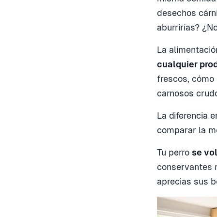
desechos cárni
aburrirías? ¿No
La alimentació
cualquier pro
frescos, cómo 
carnosos crudo
La diferencia 
comparar la mo
Tu perro
se vo
conservantes n
aprecias sus 