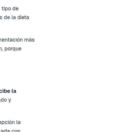
 tipo de
 de la dieta
limentación más
n, porque
cibe la
ado y
pción la
rada con