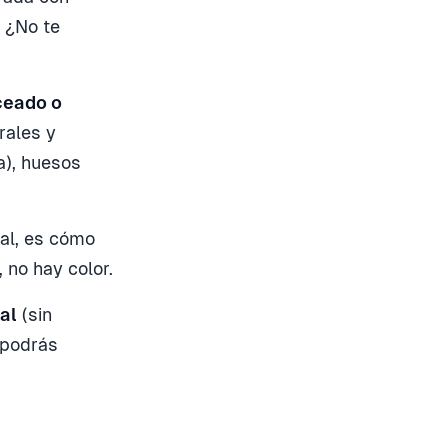
. ¿No te
nceado o
rales y
a), huesos
ial, es cómo
 no hay color.
al
(sin
 podrás