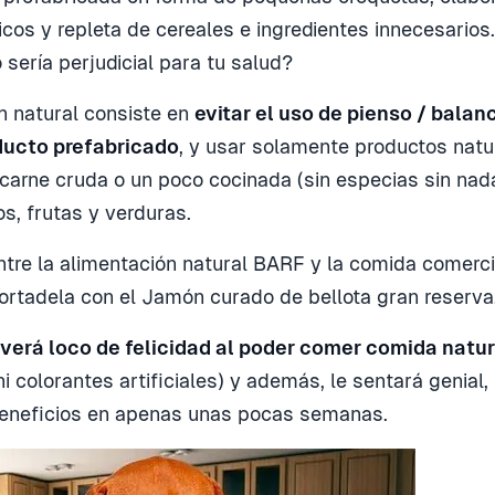
cos y repleta de cereales e ingredientes innecesarios
 sería perjudicial para tu salud?
n natural consiste en
evitar el uso de pienso / bala
ducto prefabricado
, y usar solamente productos natu
carne cruda o un poco cocinada (sin especias sin nad
s, frutas y verduras.
entre la alimentación natural BARF y la comida comerc
rtadela con el Jamón curado de bellota gran reserva,
lverá loco de felicidad al poder comer comida natur
i colorantes artificiales) y además, le sentará genial,
beneficios en apenas unas pocas semanas.