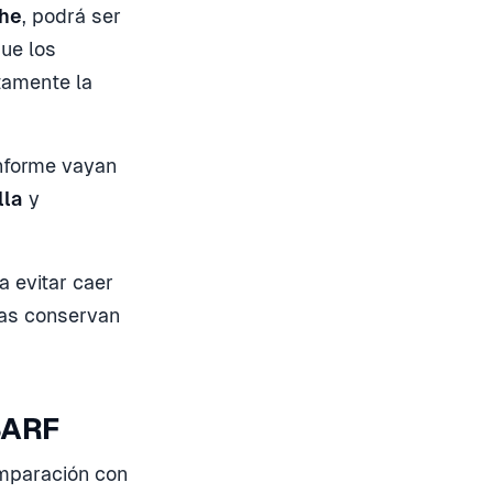
che
, podrá ser
ue los
tamente la
onforme vayan
lla
y
a evitar caer
nas conservan
 BARF
omparación con