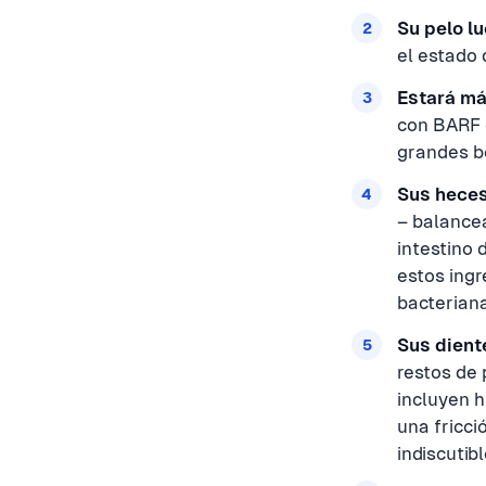
Su pelo l
el estado 
Estará má
con BARF c
grandes b
Sus heces
– balancea
intestino 
estos ingr
bacteriana
Sus diente
restos de 
incluyen h
una fricci
indiscutib