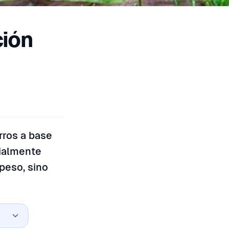
ción
rros a base
ialmente
peso, sino