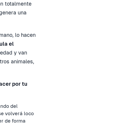
on totalmente
 genera una
mano, lo hacen
ula el
iedad y van
tros animales,
acer por tu
ando del
se volverá loco
er de forma