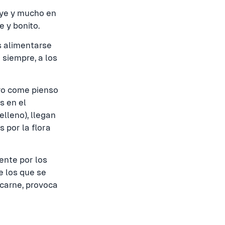
luye y mucho en
e y bonito.
s alimentarse
siempre, a los
ro come pienso
s en el
elleno), llegan
 por la flora
ente por los
e los que se
 carne, provoca