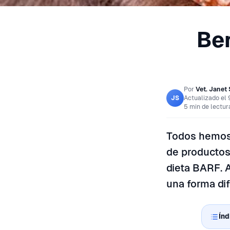
Ben
Por
Vet. Janet 
Actualizado el
JS
5 min de lectur
Todos hemos 
de productos
dieta BARF. A
una forma dif
Índ