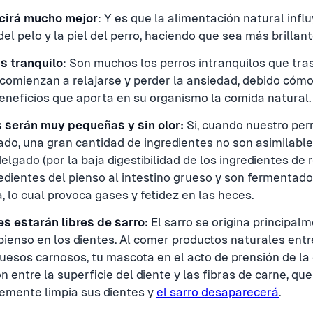
ucirá mucho mejor
: Y es que la alimentación natural inf
del pelo y la piel del perro, haciendo que sea más brillant
s tranquilo
: Son muchos los perros intranquilos que tra
omienzan a relajarse y perder la ansiedad, debido cómo 
eneficios que aporta en su organismo la comida natural.
 serán muy pequeñas y sin olor:
Si, cuando nuestro per
do, una gran cantidad de ingredientes no son asimilable
delgado (por la baja digestibilidad de los ingredientes de r
edientes del pienso al intestino grueso y son fermentados
, lo cual provoca gases y fetidez en las heces.
s estarán libres de sarro:
El sarro se origina principalm
pienso en los dientes. Al comer productos naturales entr
uesos carnosos, tu mascota en el acto de prensión de la
ón entre la superficie del diente y las fibras de carne, que
lemente limpia sus dientes y
el sarro desaparecerá
.