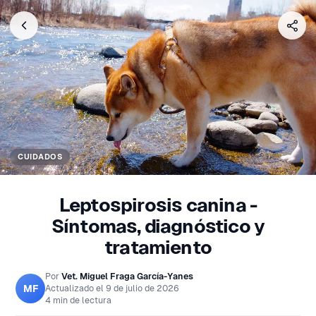
CUIDADOS
Leptospirosis canina -
Síntomas, diagnóstico y
tratamiento
Por
Vet. Miguel Fraga García-Yanes
MF
Actualizado el
9 de julio de 2026
4 min de lectura