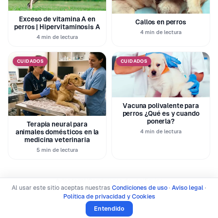
Exceso de vitamina A en
Callos en perros
perros | Hipervitaminosis A
4 min de lectura
4 min de lectura
CUIDADOS
CUIDADOS
Vacuna polivalente para
perros ¿Qué es y cuando
ponerla?
Terapia neural para
animales domésticos en la
4 min de lectura
medicina veterinaria
5 min de lectura
|
|
Aviso legal
Condiciones de uso
Equipo
Al usar este sitio aceptas nuestras
Condiciones de uso
·
Aviso legal
·
Política de privacidad y Cookies
Política de privacidad y Cookies
© 2026 SoyUnPerro · Todos los derechos reservados
Entendido