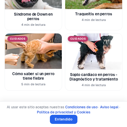
Traqueítis en perros
Síndrome de Down en
perros
4 min de lectura
4 min de lectura
CUIDADOS
CUIDADOS
Cómo saber si un perro
Soplo cardíaco en perros -
tiene fiebre
Diagnóstico y tratamiento
5 min de lectura
4 min de lectura
|
|
Aviso legal
Condiciones de uso
Equipo
Al usar este sitio aceptas nuestras
Condiciones de uso
·
Aviso legal
·
Política de privacidad y Cookies
Política de privacidad y Cookies
© 2026 SoyUnPerro · Todos los derechos reservados
Entendido