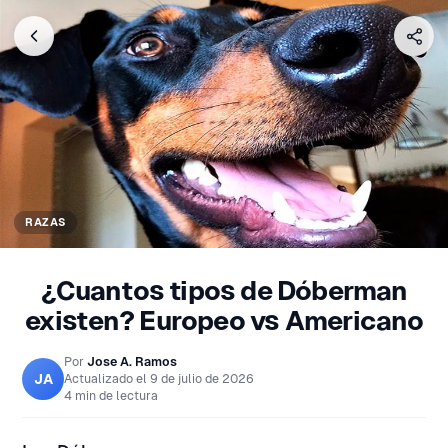
RAZAS
¿Cuantos tipos de Dóberman
existen? Europeo vs Americano
Por
Jose A. Ramos
JA
Actualizado el
9 de julio de 2026
4 min de lectura